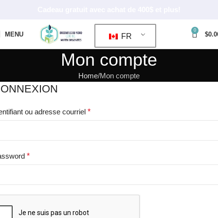
Cadeau gratuit avec achat de 400$ et plus!
0
MENU
$
0.0
FR
Mon compte
Home
Mon compte
ONNEXION
entifiant ou adresse courriel
*
assword
*